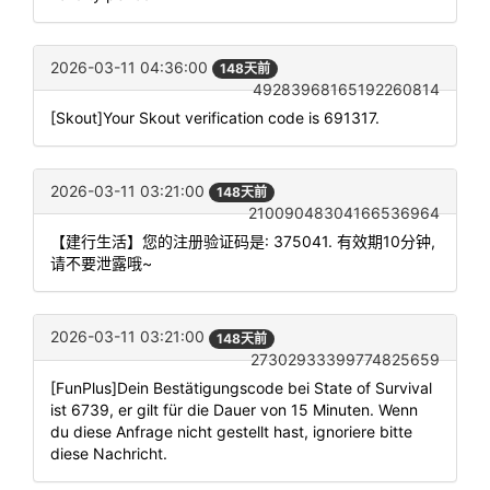
2026-03-11 04:36:00
148天前
49283968165192260814
[Skout]Your Skout verification code is 691317.
2026-03-11 03:21:00
148天前
21009048304166536964
【建行生活】您的注册验证码是: 375041. 有效期10分钟,
请不要泄露哦~
2026-03-11 03:21:00
148天前
27302933399774825659
[FunPlus]Dein Bestätigungscode bei State of Survival
ist 6739, er gilt für die Dauer von 15 Minuten. Wenn
du diese Anfrage nicht gestellt hast, ignoriere bitte
diese Nachricht.