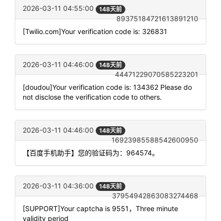
2026-03-11 04:55:00
148天前
89375184721613891210
[Twilio.com]Your verification code is: 326831
2026-03-11 04:46:00
148天前
44471229070585223201
[doudou]Your verification code is: 134362 Please do
not disclose the verification code to others.
2026-03-11 04:46:00
148天前
16923985588542600950
【百度手机助手】您的验证码为：964574。
2026-03-11 04:36:00
148天前
37954942863083274468
[SUPPORT]Your captcha is 9551，Three minute
validity period