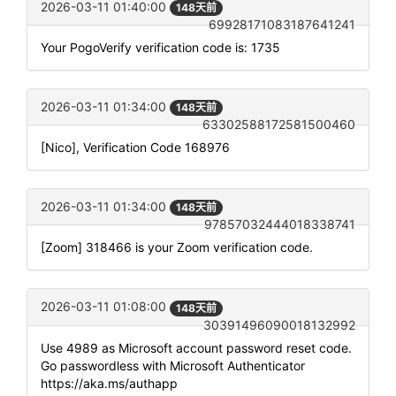
2026-03-11 01:40:00
148天前
69928171083187641241
Your PogoVerify verification code is: 1735
2026-03-11 01:34:00
148天前
63302588172581500460
[Nico], Verification Code 168976
2026-03-11 01:34:00
148天前
97857032444018338741
[Zoom] 318466 is your Zoom verification code.
2026-03-11 01:08:00
148天前
30391496090018132992
Use 4989 as Microsoft account password reset code.
Go passwordless with Microsoft Authenticator
https://aka.ms/authapp