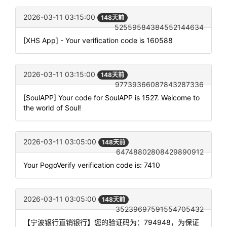
2026-03-11 03:15:00
148天前
52559584384552144634
[XHS App] - Your verification code is 160588
2026-03-11 03:15:00
148天前
97739366087843287336
[SoulAPP] Your code for SoulAPP is 1527. Welcome to
the world of Soul!
2026-03-11 03:05:00
148天前
64748802808429890912
Your PogoVerify verification code is: 7410
2026-03-11 03:05:00
148天前
35239697591554705432
【宁波银行直销银行】您的验证码为：794948，为保证