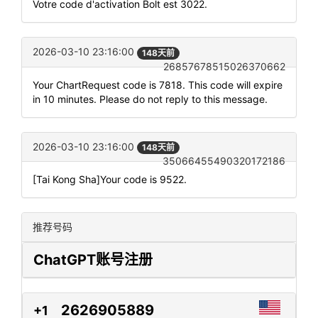
Votre code d'activation Bolt est 3022.
2026-03-10 23:16:00
148天前
26857678515026370662
Your ChartRequest code is 7818. This code will expire
in 10 minutes. Please do not reply to this message.
2026-03-10 23:16:00
148天前
35066455490320172186
[Tai Kong Sha]Your code is 9522.
推荐号码
ChatGPT账号注册
2626905889
+1