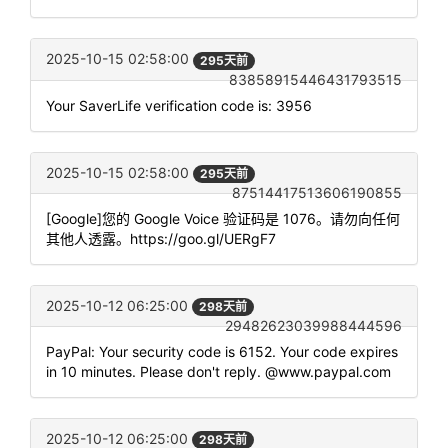
2025-10-15 02:58:00
295天前
83858915446431793515
Your SaverLife verification code is: 3956
2025-10-15 02:58:00
295天前
87514417513606190855
[Google]您的 Google Voice 验证码是 1076。请勿向任何
其他人透露。https://goo.gl/UERgF7
2025-10-12 06:25:00
298天前
29482623039988444596
PayPal: Your security code is 6152. Your code expires
in 10 minutes. Please don't reply. @www.paypal.com
2025-10-12 06:25:00
298天前