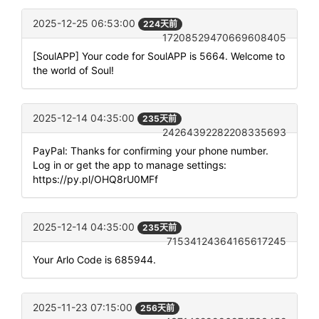
2025-12-25 06:53:00
224天前
17208529470669608405
[SoulAPP] Your code for SoulAPP is 5664. Welcome to
the world of Soul!
2025-12-14 04:35:00
235天前
24264392282208335693
PayPal: Thanks for confirming your phone number.
Log in or get the app to manage settings:
https://py.pl/OHQ8rU0MFf
2025-12-14 04:35:00
235天前
71534124364165617245
Your Arlo Code is 685944.
2025-11-23 07:15:00
256天前