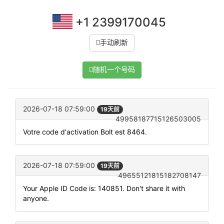
+1 2399170045
手动刷新
随机一个号码
2026-07-18 07:59:00
19天前
49958187715126503005
Votre code d'activation Bolt est 8464.
2026-07-18 07:59:00
19天前
49655121815182708147
Your Apple ID Code is: 140851. Don't share it with
anyone.