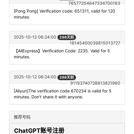
76577354647334700183
[Pong Pong] Verification code: 651311, valid for 120
minutes
2025-10-12 06:24:00
298天前
18145400039815013727
【AliExpress】Verification Code: 2235. Valid for 5
minutes.
2025-10-12 06:24:00
298天前
91193740728813821960
[Aliyun]The verification code 670234 is valid for 5
minutes. Don't share it with anyone.
推荐号码
ChatGPT账号注册