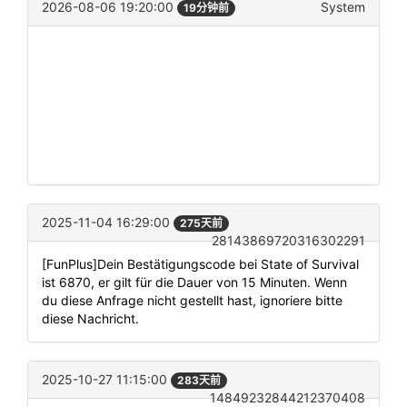
2026-08-06 19:20:00
System
19分钟前
2025-11-04 16:29:00
275天前
28143869720316302291
[FunPlus]Dein Bestätigungscode bei State of Survival
ist 6870, er gilt für die Dauer von 15 Minuten. Wenn
du diese Anfrage nicht gestellt hast, ignoriere bitte
diese Nachricht.
2025-10-27 11:15:00
283天前
14849232844212370408