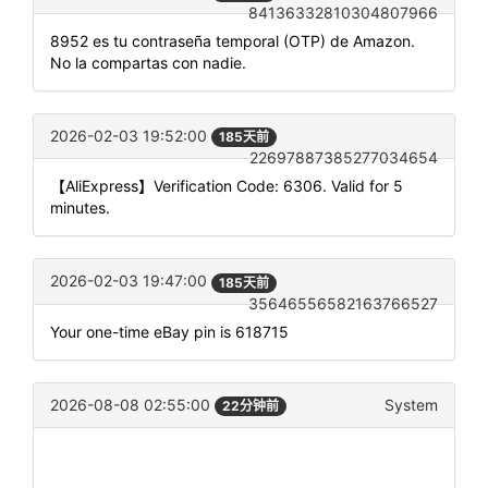
84136332810304807966
8952 es tu contraseña temporal (OTP) de Amazon.
No la compartas con nadie.
2026-02-03 19:52:00
185天前
22697887385277034654
【AliExpress】Verification Code: 6306. Valid for 5
minutes.
2026-02-03 19:47:00
185天前
35646556582163766527
Your one-time eBay pin is 618715
2026-08-08 02:55:00
System
22分钟前