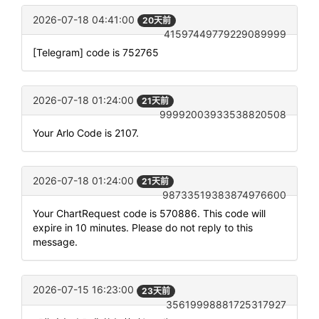
2026-07-18 04:41:00
20天前
41597449779229089999
[Telegram] code is 752765
2026-07-18 01:24:00
21天前
99992003933538820508
Your Arlo Code is 2107.
2026-07-18 01:24:00
21天前
98733519383874976600
Your ChartRequest code is 570886. This code will
expire in 10 minutes. Please do not reply to this
message.
2026-07-15 16:23:00
23天前
35619998881725317927