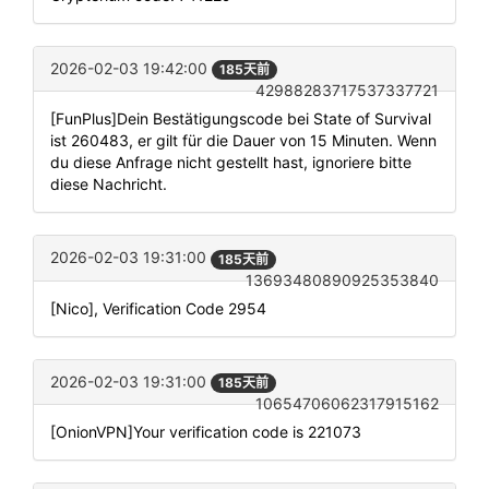
2026-02-03 19:42:00
185天前
42988283717537337721
[FunPlus]Dein Bestätigungscode bei State of Survival
ist 260483, er gilt für die Dauer von 15 Minuten. Wenn
du diese Anfrage nicht gestellt hast, ignoriere bitte
diese Nachricht.
2026-02-03 19:31:00
185天前
13693480890925353840
[Nico], Verification Code 2954
2026-02-03 19:31:00
185天前
10654706062317915162
[OnionVPN]Your verification code is 221073