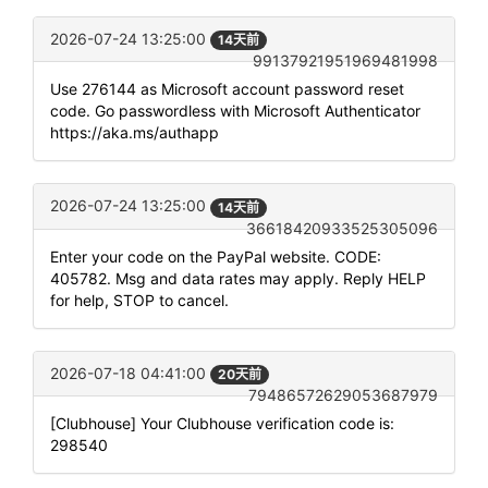
2026-07-24 13:25:00
14天前
99137921951969481998
Use 276144 as Microsoft account password reset
code. Go passwordless with Microsoft Authenticator
https://aka.ms/authapp
2026-07-24 13:25:00
14天前
36618420933525305096
Enter your code on the PayPal website. CODE:
405782. Msg and data rates may apply. Reply HELP
for help, STOP to cancel.
2026-07-18 04:41:00
20天前
79486572629053687979
[Clubhouse] Your Clubhouse verification code is:
298540