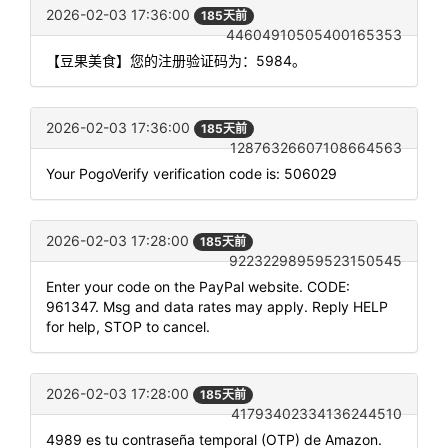
2026-02-03 17:36:00
185天前
44604910505400165353
【豆果美食】您的注册验证码为：5984。
2026-02-03 17:36:00
185天前
12876326607108664563
Your PogoVerify verification code is: 506029
2026-02-03 17:28:00
185天前
92232298959523150545
Enter your code on the PayPal website. CODE:
961347. Msg and data rates may apply. Reply HELP
for help, STOP to cancel.
2026-02-03 17:28:00
185天前
41793402334136244510
4989 es tu contraseña temporal (OTP) de Amazon.