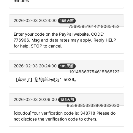
minutes
2026-02-03 20:24:00
185天前
75695951614218065452
Enter your code on the PayPal website. CODE:
776966. Msg and data rates may apply. Reply HELP
for help, STOP to cancel.
2026-02-03 20:24:00
185天前
19148863754615865122
【车来了】您的验证码为：5036。
2026-02-03 20:09:00
185天前
85583853232808332030
[doudou]Your verification code is: 348718 Please do
not disclose the verification code to others.