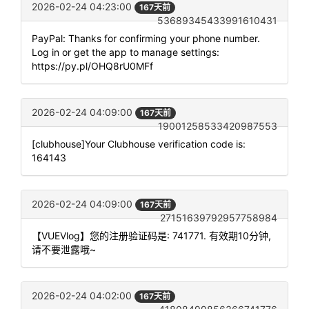
2026-02-24 04:23:00
167天前
53689345433991610431
PayPal: Thanks for confirming your phone number.
Log in or get the app to manage settings:
https://py.pl/OHQ8rU0MFf
2026-02-24 04:09:00
167天前
19001258533420987553
[clubhouse]Your Clubhouse verification code is:
164143
2026-02-24 04:09:00
167天前
27151639792957758984
【VUEVlog】您的注册验证码是: 741771. 有效期10分钟,
请不要泄露哦~
2026-02-24 04:02:00
167天前