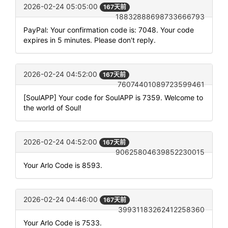
2026-02-24 05:05:00
167天前
18832888698733666793
PayPal: Your confirmation code is: 7048. Your code
expires in 5 minutes. Please don't reply.
2026-02-24 04:52:00
167天前
76074401089723599461
[SoulAPP] Your code for SoulAPP is 7359. Welcome to
the world of Soul!
2026-02-24 04:52:00
167天前
90625804639852230015
Your Arlo Code is 8593.
2026-02-24 04:46:00
167天前
39931183262412258360
Your Arlo Code is 7533.