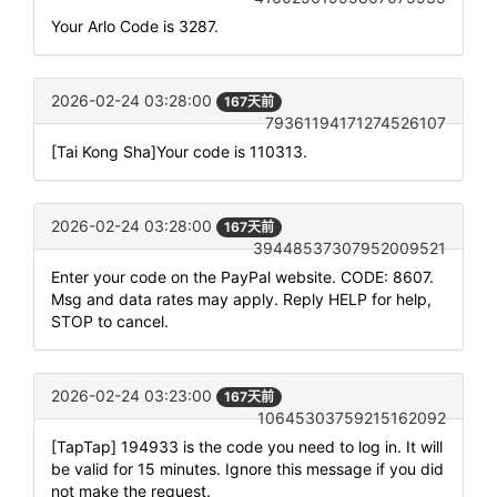
Your Arlo Code is 3287.
2026-02-24 03:28:00
167天前
79361194171274526107
[Tai Kong Sha]Your code is 110313.
2026-02-24 03:28:00
167天前
39448537307952009521
Enter your code on the PayPal website. CODE: 8607.
Msg and data rates may apply. Reply HELP for help,
STOP to cancel.
2026-02-24 03:23:00
167天前
10645303759215162092
[TapTap] 194933 is the code you need to log in. It will
be valid for 15 minutes. Ignore this message if you did
not make the request.