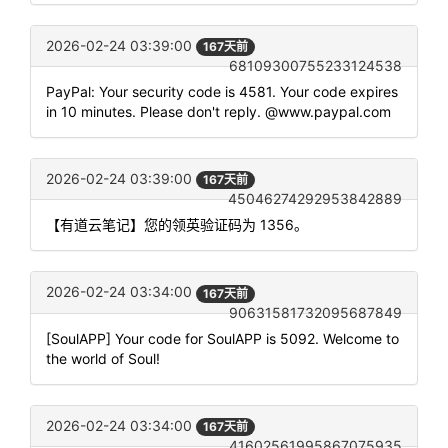
2026-02-24 03:39:00
167天前
68109300755233124538
PayPal: Your security code is 4581. Your code expires
in 10 minutes. Please don't reply. @www.paypal.com
2026-02-24 03:39:00
167天前
45046274292953842889
【有道云笔记】您的领英验证码为 1356。
2026-02-24 03:34:00
167天前
90631581732095687849
[SoulAPP] Your code for SoulAPP is 5092. Welcome to
the world of Soul!
2026-02-24 03:34:00
167天前
41602561995867075935