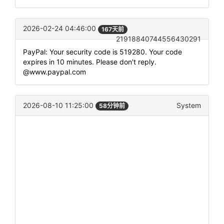
2026-02-24 04:46:00
167天前
21918840744556430291
PayPal: Your security code is 519280. Your code
expires in 10 minutes. Please don't reply.
@www.paypal.com
2026-08-10 11:25:00
System
58分钟前