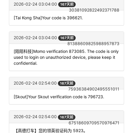
2026-02-24 03:04:00
167天前
30381092822492371788
[Tai Kong Sha]Your code is 396621.
2026-02-24 03:04:00
167天前
81388609825988957873
[陌陌科技]Momo verification 873085. The code is only
used to login on unauthorized device, please keep it
confidential.
2026-02-24 02:54:00
167天前
75936384902495551011
[Skout]Your Skout verification code is 796723.
2026-02-24 02:54:00
167天前
67518609709570976471
【高德打车】您的领英验证码为 5923。