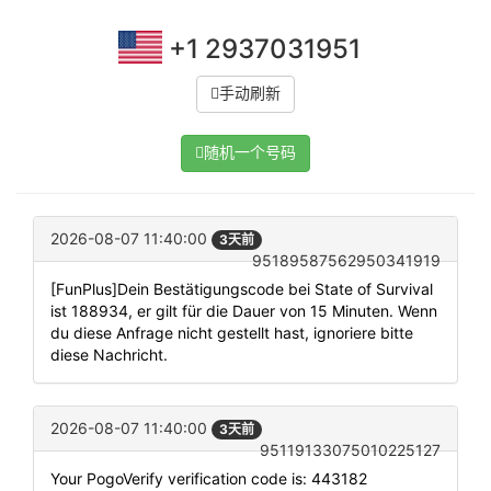
+1 2937031951
手动刷新
随机一个号码
2026-08-07 11:40:00
3天前
95189587562950341919
[FunPlus]Dein Bestätigungscode bei State of Survival
ist 188934, er gilt für die Dauer von 15 Minuten. Wenn
du diese Anfrage nicht gestellt hast, ignoriere bitte
diese Nachricht.
2026-08-07 11:40:00
3天前
95119133075010225127
Your PogoVerify verification code is: 443182