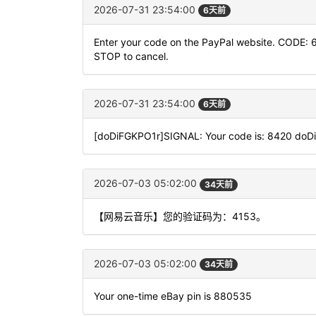
2026-07-31 23:54:00
6天前
Enter your code on the PayPal website. CODE: 6
STOP to cancel.
2026-07-31 23:54:00
6天前
[doDiFGKPO1r]SIGNAL: Your code is: 8420 do
2026-07-03 05:02:00
34天前
【网易云音乐】您的验证码为：4153。
2026-07-03 05:02:00
34天前
Your one-time eBay pin is 880535