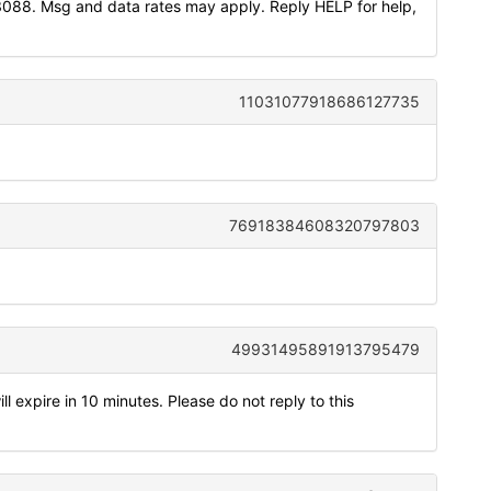
3088. Msg and data rates may apply. Reply HELP for help,
11031077918686127735
76918384608320797803
49931495891913795479
 expire in 10 minutes. Please do not reply to this