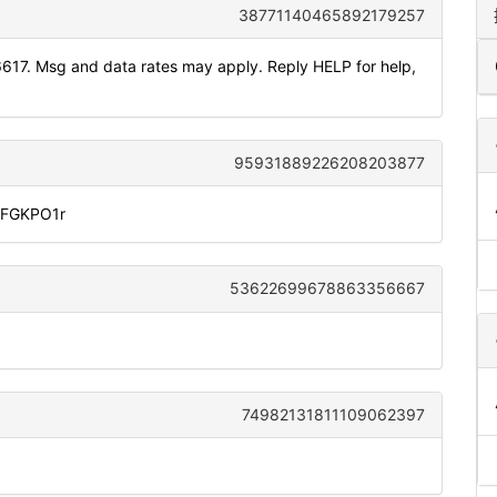
38771140465892179257
617. Msg and data rates may apply. Reply HELP for help,
95931889226208203877
DiFGKPO1r
53622699678863356667
74982131811109062397