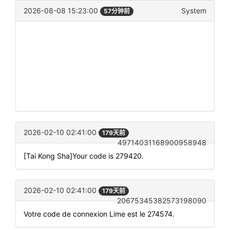
2026-08-08 15:23:00
System
57分钟前
2026-02-10 02:41:00
179天前
49714031168900958948
[Tai Kong Sha]Your code is 279420.
2026-02-10 02:41:00
179天前
20675345382573198090
Votre code de connexion Lime est le 274574.