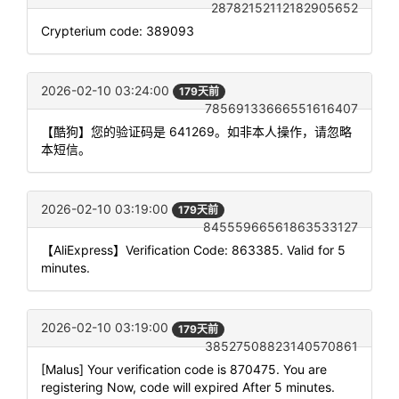
28782152112182905652
Crypterium code: 389093
2026-02-10 03:24:00
179天前
78569133666551616407
【酷狗】您的验证码是 641269。如非本人操作，请忽略
本短信。
2026-02-10 03:19:00
179天前
84555966561863533127
【AliExpress】Verification Code: 863385. Valid for 5
minutes.
2026-02-10 03:19:00
179天前
38527508823140570861
[Malus] Your verification code is 870475. You are
registering Now, code will expired After 5 minutes.