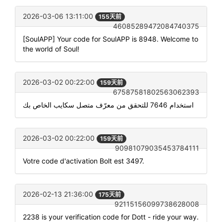
2026-03-06 13:11:00
155天前
46085289472084740375
[SoulAPP] Your code for SoulAPP is 8948. Welcome to
the world of Soul!
2026-03-02 00:22:00
159天前
67587581802563062393
استخدام 7646 للتحقق من معرّف متصل سكايب الخاص بك
2026-03-02 00:22:00
159天前
90981079035453784111
Votre code d'activation Bolt est 3497.
2026-02-13 21:36:00
175天前
92115156099738628008
2238 is your verification code for Dott - ride your way.