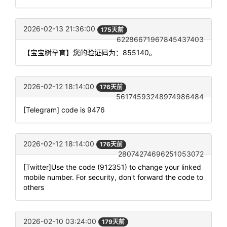
2026-02-13 21:36:00
175天前
62286671967845437403
【宝宝树孕育】您的验证码为：855140。
2026-02-12 18:14:00
176天前
56174593248974986484
[Telegram] code is 9476
2026-02-12 18:14:00
176天前
28074274696251053072
[Twitter]Use the code (912351) to change your linked
mobile number. For security, don't forward the code to
others
2026-02-10 03:24:00
179天前