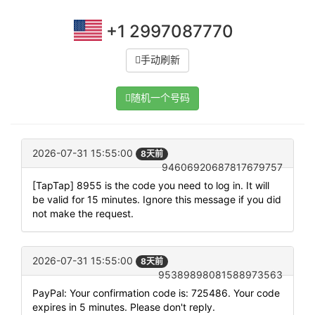
+1 2997087770
手动刷新
随机一个号码
2026-07-31 15:55:00
8天前
94606920687817679757
[TapTap] 8955 is the code you need to log in. It will
be valid for 15 minutes. Ignore this message if you did
not make the request.
2026-07-31 15:55:00
8天前
95389898081588973563
PayPal: Your confirmation code is: 725486. Your code
expires in 5 minutes. Please don't reply.