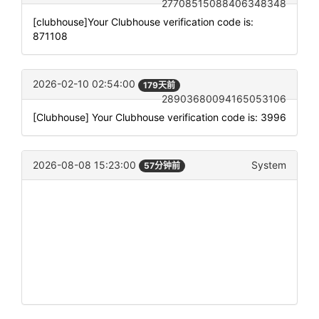
27708515088406348348
[clubhouse]Your Clubhouse verification code is:
871108
2026-02-10 02:54:00
179天前
28903680094165053106
[Clubhouse] Your Clubhouse verification code is: 3996
2026-08-08 15:23:00
System
57分钟前