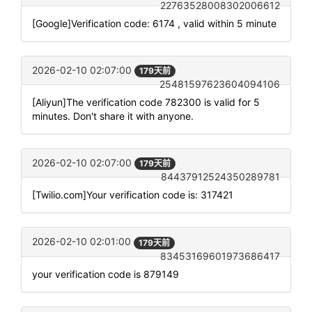
22763528008302006612
[Google]Verification code: 6174 , valid within 5 minute
2026-02-10 02:07:00
179天前
25481597623604094106
[Aliyun]The verification code 782300 is valid for 5
minutes. Don't share it with anyone.
2026-02-10 02:07:00
179天前
84437912524350289781
[Twilio.com]Your verification code is: 317421
2026-02-10 02:01:00
179天前
83453169601973686417
your verification code is 879149