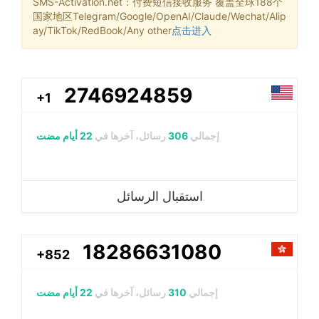
SMS-Activation.net：付费短信接收服务 覆盖全球188个
国家地区Telegram/Google/OpenAI/Claude/Wechat/Alip
ay/TikTok/RedBook/Any other
点击进入
2746924859
+1
إجمالي
306
رسائل، آخرها في
22 أيام مضت
استقبال الرسائل
18286631080
+852
إجمالي
310
رسائل، آخرها في
22 أيام مضت