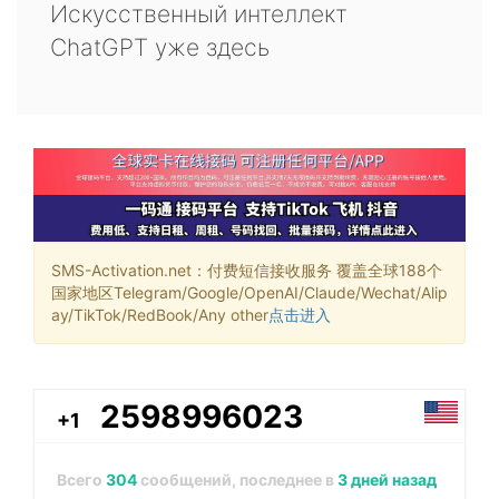
Искусственный интеллект
ChatGPT уже здесь
SMS-Activation.net：付费短信接收服务 覆盖全球188个
国家地区Telegram/Google/OpenAI/Claude/Wechat/Alip
ay/TikTok/RedBook/Any other
点击进入
2598996023
+1
Всего
304
сообщений, последнее в
3 дней назад