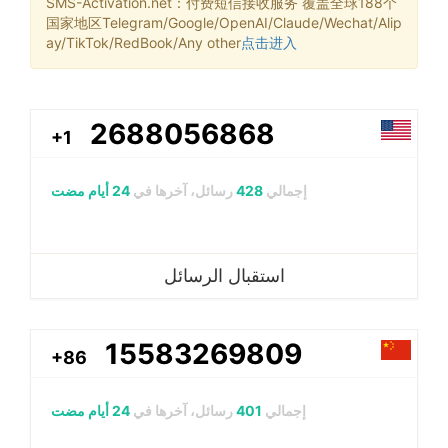
SMS-Activation.net：付费短信接收服务 覆盖全球188个
国家地区Telegram/Google/OpenAI/Claude/Wechat/Alip
ay/TikTok/RedBook/Any other
点击进入
2688056868
+1
إجمالي
428
رسائل، آخرها في
24 أيام مضت
استقبال الرسائل
15583269809
+86
إجمالي
401
رسائل، آخرها في
24 أيام مضت