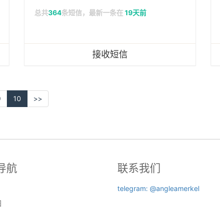
总共
364
条短信，最新一条在
19天前
接收短信
9
10
>>
导航
联系我们
telegram: @angleamerkel
图